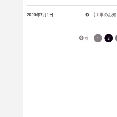
2020年7月1日
【工事のお知
（こ
前
1
2
の
ペ
ー
ジ）