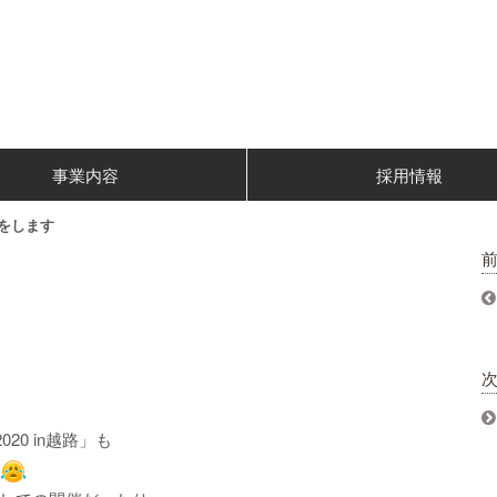
事業内容
採用情報
をします
0 in越路」も