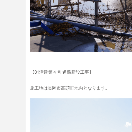
【31活建第４号 道路新設工事】
施工地は長岡市高頭町地内となります。